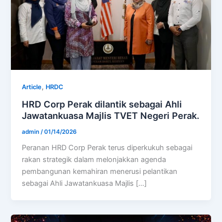
,
Article
HRDC
HRD Corp Perak dilantik sebagai Ahli
Jawatankuasa Majlis TVET Negeri Perak.
admin
/
01/14/2026
Peranan HRD Corp Perak terus diperkukuh sebagai
rakan strategik dalam melonjakkan agenda
pembangunan kemahiran menerusi pelantikan
sebagai Ahli Jawatankuasa Majlis […]