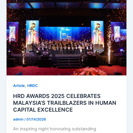
,
Article
HRDC
HRD AWARDS 2025 CELEBRATES
MALAYSIA’S TRAILBLAZERS IN HUMAN
CAPITAL EXCELLENCE
admin
/
01/14/2026
An inspiring night honouring outstanding