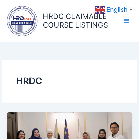
Skip
English
to
▼
HRDC CLAIMABLE
content
COURSE LISTINGS
HRDC