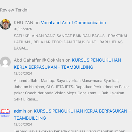
Review Terkini
KHU ZAN
on
Vocal and Art of Communication
01/05/2025
SATU KELAINAN YANG SANGAT BAIK DAN BAGUS . PRAKTIKAL
LATIHAN , BELAJAR TEORI DAN TERUS BUAT . BARU JELAS
BAGAI…
Abd Gahaffar @ CokMan
on
KURSUS PENGUKUHAN
KERJA BERPASUKAN – TEAMBUILDING
12/06/2024
Alhamdulillah.. Mantap..Saya syorkan Mana-mana Syarikat,
Jabatan Kerajaan, GLC, IPTA IPTS..Dapatkan Perkhidmatan Pakar-
pakar Coach daripada Vision Meps Consultant... Dah Lakukan
Sekali..Rasa…
admin
on
KURSUS PENGUKUHAN KERJA BERPASUKAN –
TEAMBUILDING
12/06/2024
Terbaik..saya syorkan kepada organisasi yang mahukan impak